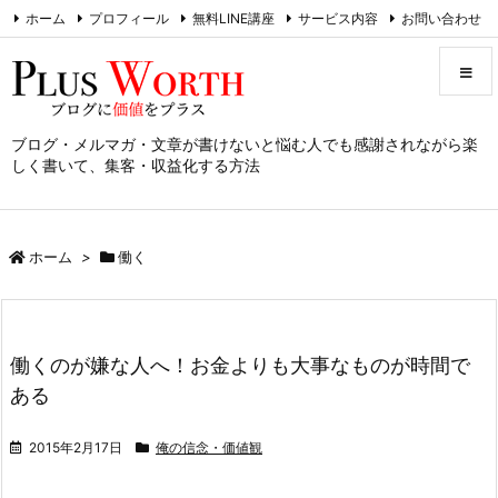
ホーム
プロフィール
無料LINE講座
サービス内容
お問い合わせ
RSS
Feedly
ブログ・メルマガ・文章が書けないと悩む人でも感謝されながら楽
メニュ
しく書いて、集客・収益化する方法
サイド
ホーム
>
働く
前へ
次へ
働くのが嫌な人へ！お金よりも大事なものが時間で
検索
ある
2015年2月17日
俺の信念・価値観