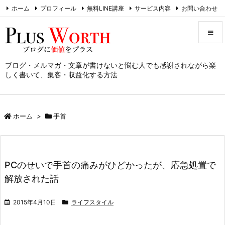
ホーム
プロフィール
無料LINE講座
サービス内容
お問い合わせ
RSS
Feedly
ブログ・メルマガ・文章が書けないと悩む人でも感謝されながら楽
メニュ
しく書いて、集客・収益化する方法
サイド
ホーム
>
手首
前へ
次へ
PCのせいで手首の痛みがひどかったが、応急処置で
検索
解放された話
2015年4月10日
ライフスタイル