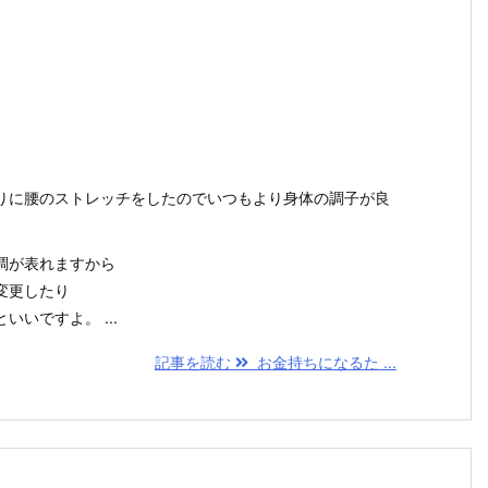
りに腰のストレッチをしたのでいつもより身体の調子が良
調が表れますから
変更したり
いですよ。 ...
記事を読む
お金持ちになるた ...